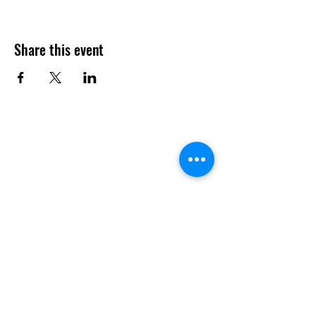
Share this event
Contact
Questions? Feel free to contact us!
902-224-1876