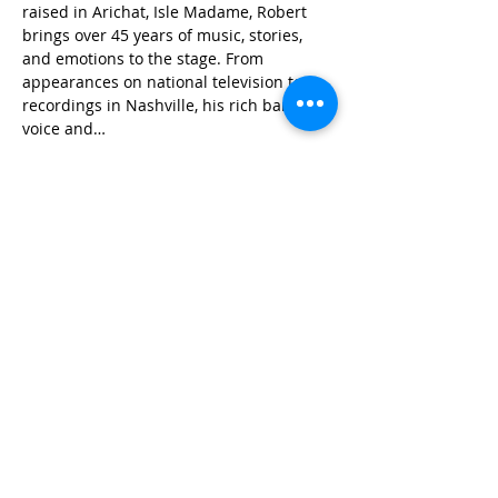
raised in Arichat, Isle Madame, Robert 
brings over 45 years of music, stories, 
and emotions to the stage. From 
appearances on national television to 
recordings in Nashville, his rich baritone 
voice and…
Learn More
Share this event
Contact
Questions? Feel free to contact us!
902-224-1876