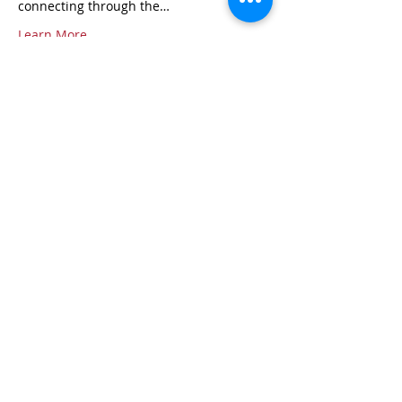
connecting through the…
Learn More
Share this event
Contact
Questions? Feel free to contact us!
902-224-1876
direction@artscheticamp.org
Place des arts Père-Anselme-Chiasson
15118 Cabot Trail • C.P. 127