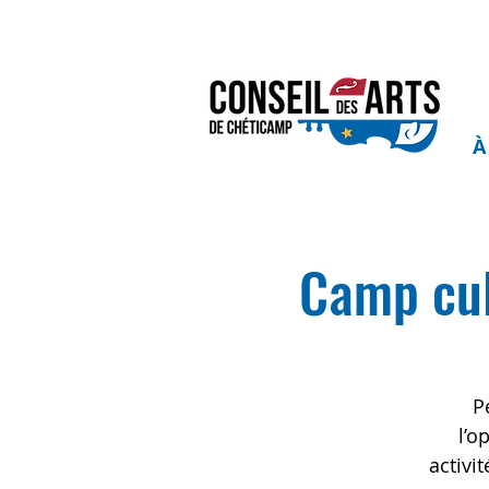
À
Camp cult
P
l’o
activi