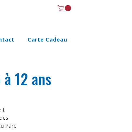
ntact
Carte Cadeau
6 à 12 ans
nt
 des
au Parc