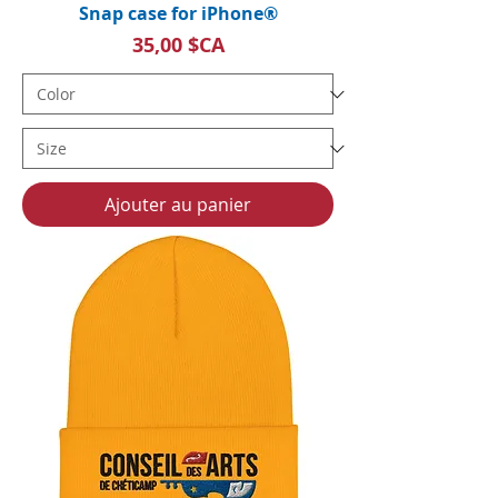
Snap case for iPhone®
Prix
35,00 $CA
Ajouter au panier