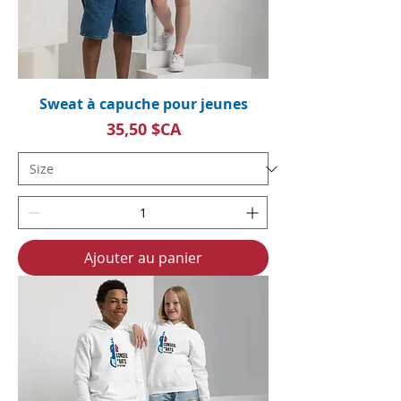
Sweat à capuche pour jeunes
Prix
35,50 $CA
Ajouter au panier