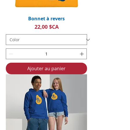
Bonnet à revers
Prix
22,00 $CA
Ajouter au panier