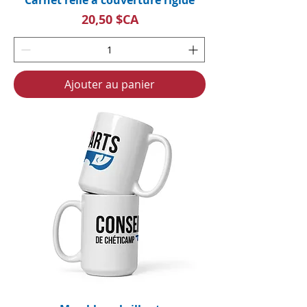
Carnet relié à couverture rigide
Prix
20,50 $CA
Ajouter au panier