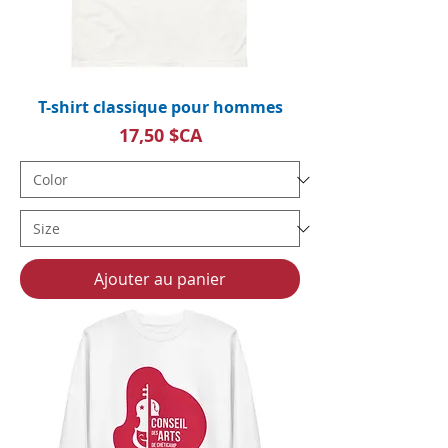
T-shirt classique pour hommes
Prix
17,50 $CA
Ajouter au panier