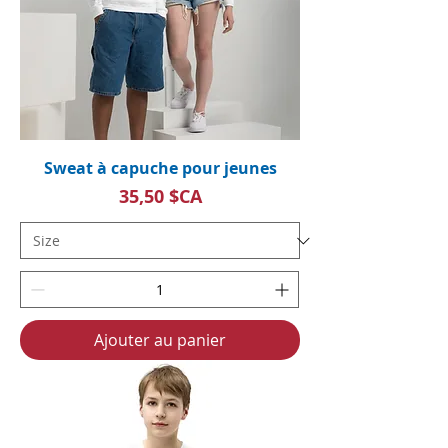
Sweat à capuche pour jeunes
Prix
35,50 $CA
Ajouter au panier