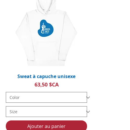
Sweat à capuche unisexe
Prix
63,50 $CA
Ajouter au panier