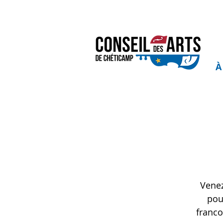
À
Venez
pou
franco