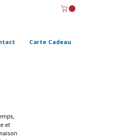
ntact
Carte Cadeau
temps,
e et
 maison