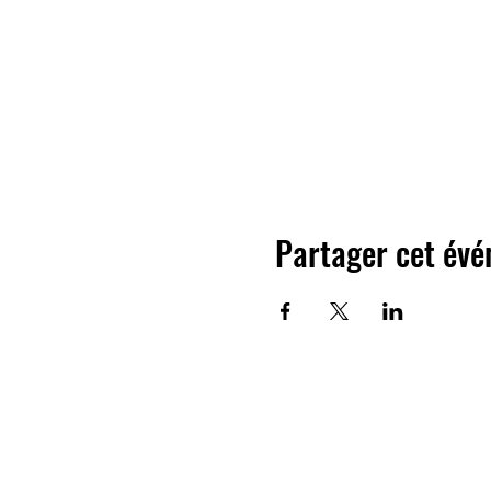
Partager cet év
Contact
Questions ?
N'hésitez pas à nous contacter