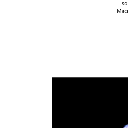
so
Macm