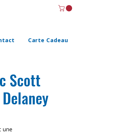
ntact
Carte Cadeau
c Scott
e Delaney
c une