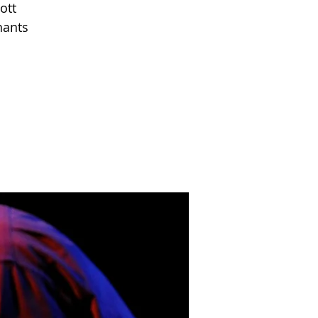
ott
hants